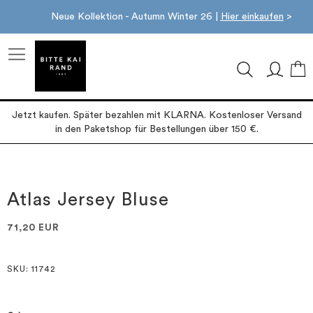
Neue Kollektion - Autumn Winter 26 |
Hier einkaufen
>
M
Jetzt kaufen. Später bezahlen mit KLARNA. Kostenloser Versand
in den Paketshop für Bestellungen über 150 €.
Zum
Zum
Ende
Anfang
der
der
Atlas Jersey Bluse
Bildgalerie
Bildgalerie
springen
springen
71,20 EUR
SKU
: 11742