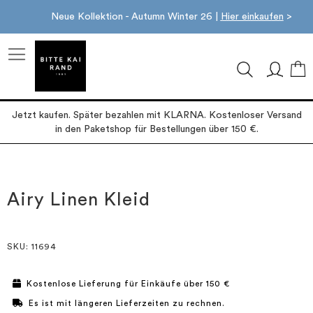
Neue Kollektion - Autumn Winter 26 |
Hier einkaufen
>
M
Jetzt kaufen. Später bezahlen mit KLARNA. Kostenloser Versand
in den Paketshop für Bestellungen über 150 €.
Zum
Zum
Ende
Anfang
der
der
Airy Linen Kleid
Bildgalerie
Bildgalerie
springen
springen
SKU
: 11694
Kostenlose Lieferung für Einkäufe über 150 €
Es ist mit längeren Lieferzeiten zu rechnen.