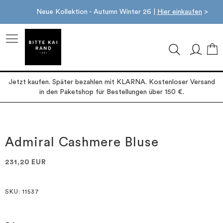
Neue Kollektion - Autumn Winter 26 |
Hier einkaufen
>
M
Jetzt kaufen. Später bezahlen mit KLARNA. Kostenloser Versand
in den Paketshop für Bestellungen über 150 €.
Zum
Zum
Ende
Anfang
der
der
Admiral Cashmere Bluse
Bildgalerie
Bildgalerie
springen
springen
231,20 EUR
SKU
: 11537