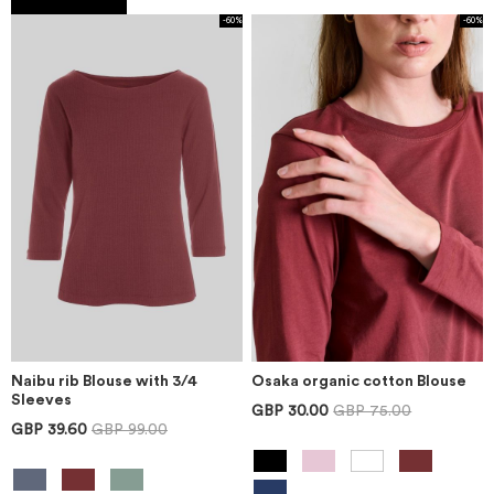
-60%
-60%
Naibu rib Blouse with 3/4
Osaka organic cotton Blouse
Sleeves
GBP 30.00
GBP 75.00
GBP 39.60
GBP 99.00