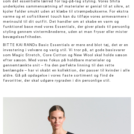
som det essentielle lærred for lag-på-lag styling. Vores Shita
underkjoles sammensætning af materialer er genial til at sikre, at
kjoler falder smukt uden at klæbe til strømpebukserne. For ekstra
varme og et sofistikeret touch kan du tilføje vores armevarmere i
merinould til dit outfit. Det handler om at skabe en varm og
funktionel base med vores Essentials, der giver plads til personlig
styling gennem vintermånederne, uden at man fryser eller mister
bevægelsesfriheden.
BITTE KAI RANDs Basic Essentials er mere end blot tøj, det er en
investering i velvære og varig stil. Vi tror på, at gode basisvarer
som Magic Stretch, Core Cotton og New Wool skal holde sæson
efter sæson. Med vores fokus på holdbare materialer og
gennemtænkte snit – fra den perfekte linning til den rette
benlængde – har vi skabt en kollektion, der passer til kvinder i alle
aldre. Gå på opdagelse i vores faste sortiment og find de
favoritter, der skal udgøre rygraden i din personlige stil.