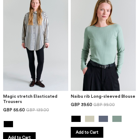
Magic stretch Elasticated
Naibu rib Long-sleeved Blouse
Trousers
GBP 39.60
GBP 99.00
GBP 55.60
GBP 139.00
Add to Cart
Add to Cart