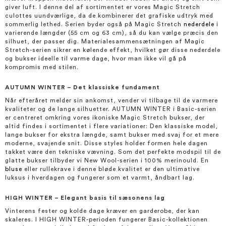
giver luft. I denne del af sortimentet er vores Magic Stretch
culottes uundværlige, da de kombinerer det grafiske udtryk med
sommerlig lethed. Serien byder også på Magic Stretch
nederdele
i
varierende længder (55 cm og 63 cm), så du kan vælge præcis den
silhuet, der passer dig. Materialesammensætningen af Magic
Stretch-serien sikrer en kølende effekt, hvilket gør disse nederdele
og bukser ideelle til varme dage, hvor man ikke vil gå på
kompromis med stilen.
AUTUMN WINTER – Det klassiske fundament
Når efteråret melder sin ankomst, vender vi tilbage til de varmere
kvaliteter og de lange silhuetter. AUTUMN WINTER i Basic-serien
er centreret omkring vores ikoniske Magic Stretch bukser, der
altid findes i sortimentet i flere variationer: Den klassiske model,
lange bukser for ekstra længde, samt bukser med svaj for et mere
moderne, svajende snit. Disse styles holder formen hele dagen
takket være den tekniske vævning. Som det perfekte modspil til de
glatte bukser tilbyder vi New Wool-serien i 100% merinould. En
bluse
eller rullekrave i denne bløde kvalitet er den ultimative
luksus i hverdagen og fungerer som et varmt, åndbart lag.
HIGH WINTER – Elegant basis til sæsonens lag
Vinterens fester og kolde dage kræver en garderobe, der kan
skaleres. I HIGH WINTER-perioden fungerer Basic-kollektionen