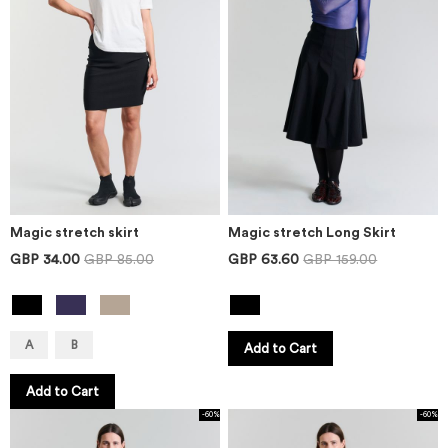
Magic stretch skirt
Magic stretch Long Skirt
GBP 34.00
GBP 85.00
GBP 63.60
GBP 159.00
A
B
Add to Cart
Add to Cart
-60%
-60%