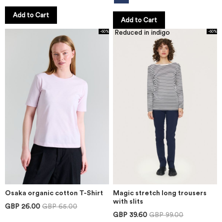
Add to Cart
Add to Cart
Reduced in indigo
-60%
-60%
Osaka organic cotton T-Shirt
Magic stretch long trousers
with slits
GBP 26.00
GBP 65.00
GBP 39.60
GBP 99.00