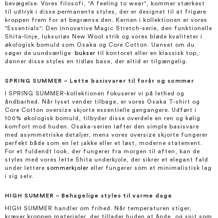
bevægelse. Vores filosofi, "A feeling to wear", kommer stærkest
til udtryk i disse permanente styles, der er designet til at frigøre
kroppen frem for at begrænse den. Kernen i kollektionen er vores
"Essentials": Den innovative Magic Stretch-serie, den funktionelle
Shita-linje, luksuriøs New Wool strik og vores bløde kvaliteter i
økologisk bomuld som Osaka og Core Cotton. Uanset om du
søger de uundværlige
bukser
til kontoret eller en klassisk top,
danner disse styles en tidløs base, der altid er tilgængelig.
SPRING SUMMER – Lette basisvarer til forår og sommer
I SPRING SUMMER-kollektionen fokuserer vi på lethed og
åndbarhed. Når lyset vender tilbage, er vores Osaka T-shirt og
Core Cotton oversize skjorte essentielle gengangere. Udført i
100% økologisk bomuld, tilbyder disse overdele en ren og kølig
komfort mod huden. Osaka-serien løfter den simple basisvare
med asymmetriske detaljer, mens vores oversize skjorte fungerer
perfekt både som en let jakke eller et løst, moderne statement.
For et fuldendt look, der fungerer fra morgen til aften, kan de
styles med vores lette Shita underkjole, der sikrer et elegant fald
under lettere
sommerkjoler
eller fungerer som et minimalistisk lag
i sig selv.
HIGH SUMMER – Behagelige styles til varme dage
HIGH SUMMER handler om frihed. Når temperaturen stiger,
kræver kroppen materialer, der tillader huden at ånde, og snit som