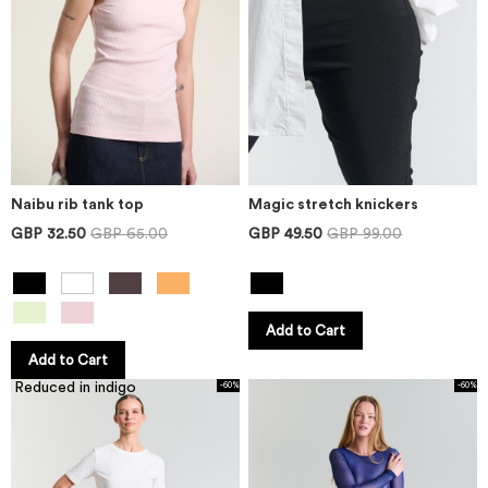
Naibu rib tank top
Magic stretch knickers
GBP 32.50
GBP 65.00
GBP 49.50
GBP 99.00
Add to Cart
Add to Cart
Reduced in indigo
-60%
-60%